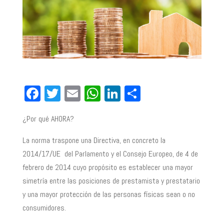
Fa
T
E
W
Li
Co
ce
wi
m
ha
nk
m
¿Por qué AHORA?
bo
tt
ail
ts
ed
pa
ok
er
Ap
In
rti
La norma traspone una Directiva, en concreto la
p
r
2014/17/UE del Parlamento y el Consejo Europeo, de 4 de
febrero de 2014 cuyo propósito es establecer una mayor
simetría entre las posiciones de prestamista y prestatario
y una mayor protección de las personas físicas sean o no
consumidores.